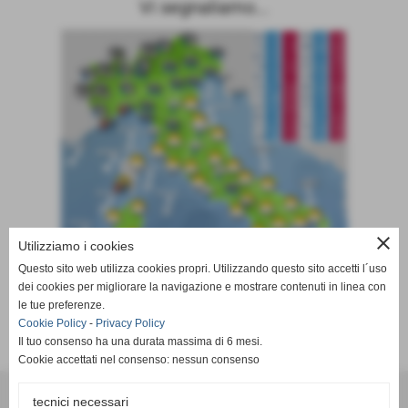
Vi segnaliamo...
close
Utilizziamo i cookies
Questo sito web utilizza cookies propri. Utilizzando questo sito accetti l´uso
dei cookies per migliorare la navigazione e mostrare contenuti in linea con
le tue preferenze.
Cookie Policy
-
Privacy Policy
Il tuo consenso ha una durata massima di 6 mesi.
Cookie accettati nel consenso: nessun consenso
Consorzio di Bonifica dell´Ufita
tecnici necessari