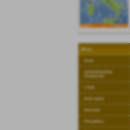
Menu
Home
Amministrazione
Trasparente
L´Ente
Dove siamo
Interventi
Foto gallery