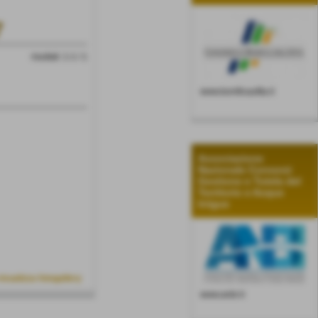
7
risultati: 1-1 / 1
www.bonificaufita.it
Associazione
Nazionale Consorzi
Gestione e Tutela del
Territorio e Acque
Irrigue
visualizza fotogallery
www.anbi.it