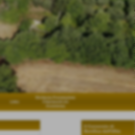
Richiesta Prenotazione
Links
Chiarimenti e/o
Assistenza
Il Consorzio di
Bonifica dell'Ufita