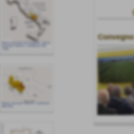
Invia
Convegno 
Convegno ANBI, Napoli 2
Bacino nazionale del Garigliano, Bacino
nazionale Volturno, sottobacino dell
´Ufita
Bacino nazionale Volturno, sottobacino
dell´Ufita