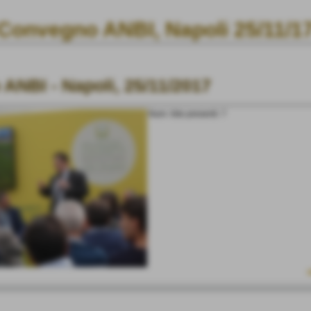
Convegno ANBI, Napoli 25/11/1
ANBI - Napoli, 25/11/2017
5/11/17
Num. foto presenti: 7