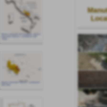
Manut
Loca
Bacino nazionale del Garigliano, Bacino
nazionale Volturno, sottobacino dell
´Ufita
Bacino nazionale Volturno, sottobacino
dell´Ufita