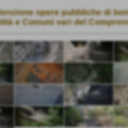
enzione opere pubbliche di boni
lità e Comuni vari del Compren
Interventi di sistemazione negli anni