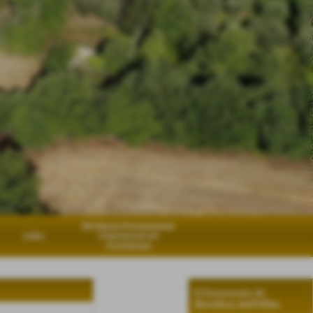
Richiesta Prenotazione
Links
Chiarimenti e/o
Assistenza
Il Consorzio di
Bonifica dell'Ufita