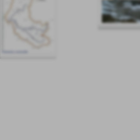
Invia
Perimetro consortile