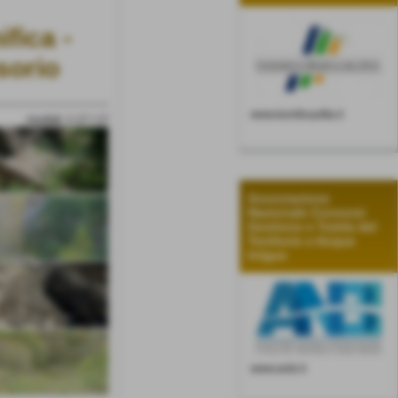
fica -
sorio
www.bonificaufita.it
risultati: 1-17 / 17
Associazione
Nazionale Consorzi
Gestione e Tutela del
Territorio e Acque
Irrigue
www.anbi.it