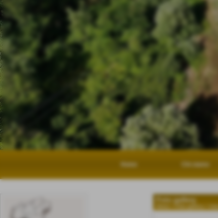
Home
Chi siamo
Foto gallery
Home
>
Foto gallery
>
Int