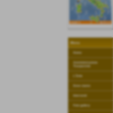
Menu
Home
Amministrazione
Trasparente
L´Ente
Dove siamo
Interventi
Foto gallery