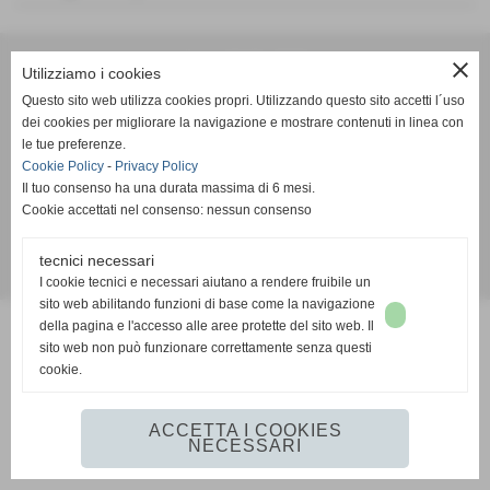
Consorzio di Bonifica dell´Ufita
close
Utilizziamo i cookies
Via Aldo Moro, 58 - Grottaminarda (Avellino)
Questo sito web utilizza cookies propri. Utilizzando questo sito accetti l´uso
P.I. 01234567890 C.F 81001310648
dei cookies per migliorare la navigazione e mostrare contenuti in linea con
Tel. 0825 441122 / 441040
le tue preferenze.
bonifica.ufita@gmail.com
Cookie Policy
-
Privacy Policy
Il tuo consenso ha una durata massima di 6 mesi.
Informativa privacy
|
Informativa sui cookies
Cookie accettati nel consenso: nessun consenso
tecnici necessari
Realizzazione siti web www.sitoper.it
I cookie tecnici e necessari aiutano a rendere fruibile un
sito web abilitando funzioni di base come la navigazione
della pagina e l'accesso alle aree protette del sito web. Il
sito web non può funzionare correttamente senza questi
cookie.
ACCETTA I COOKIES
NECESSARI