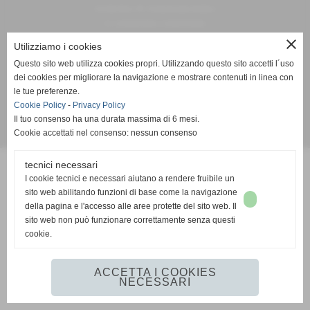
Via Aldo Moro, 58 - Grottaminarda (Avellino)
P.I. 01234567890 C.F 81001310648
Tel. 0825 441122 / 441040
close
Utilizziamo i cookies
bonifica.ufita@gmail.com
Questo sito web utilizza cookies propri. Utilizzando questo sito accetti l´uso
dei cookies per migliorare la navigazione e mostrare contenuti in linea con
Informativa privacy
|
Informativa sui cookies
le tue preferenze.
Cookie Policy
-
Privacy Policy
Il tuo consenso ha una durata massima di 6 mesi.
Cookie accettati nel consenso: nessun consenso
Realizzazione siti web www.sitoper.it
tecnici necessari
I cookie tecnici e necessari aiutano a rendere fruibile un
sito web abilitando funzioni di base come la navigazione
della pagina e l'accesso alle aree protette del sito web. Il
sito web non può funzionare correttamente senza questi
cookie.
ACCETTA I COOKIES
NECESSARI